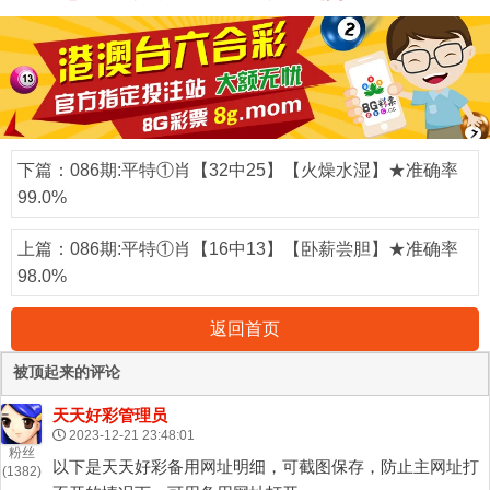
下篇：
086期:平特①肖【32中25】【火燥水湿】★准确率
99.0%
上篇：
086期:平特①肖【16中13】【卧薪尝胆】★准确率
98.0%
返回首页