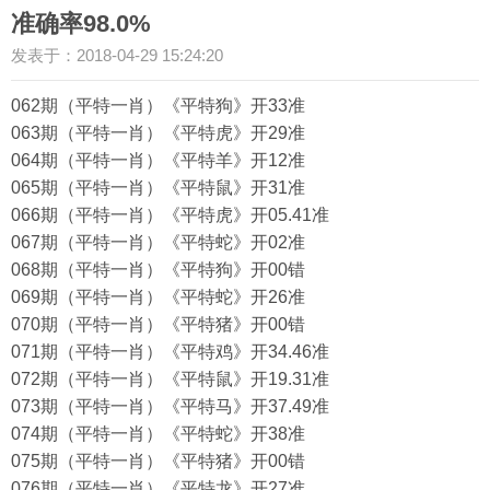
准确率98.0%
发表于：2018-04-29 15:24:20
062期（平特一肖）《平特狗》开33准
063期（平特一肖）《平特虎》开29准
064期（平特一肖）《平特羊》开12准
065期（平特一肖）《平特鼠》开31准
066期（平特一肖）《平特虎》开05.41准
067期（平特一肖）《平特蛇》开02准
068期（平特一肖）《平特狗》开00错
069期（平特一肖）《平特蛇》开26准
070期（平特一肖）《平特猪》开00错
071期（平特一肖）《平特鸡》开34.46准
072期（平特一肖）《平特鼠》开19.31准
073期（平特一肖）《平特马》开37.49准
074期（平特一肖）《平特蛇》开38准
075期（平特一肖）《平特猪》开00错
076期（平特一肖）《平特龙》开27准