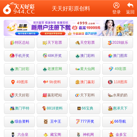
天天好彩原创料
登录
返回
特区总站
天下彩票
天空彩票
2028娱乐
手机开奖
48K开奖
澳门彩料
澳门图库
澳门好彩
老澳官网
黄大仙网
49彩票
49图库
9b资料
澳门赢彩
118图库
天天好彩
嬴彩吧站
天下彩料
水果奶奶
澳门平特
8818资料
66宝典
惠泽天下
综合资料
王中王
777开奖
66导航
六合皇
藏宝阁
神机网
金多宝