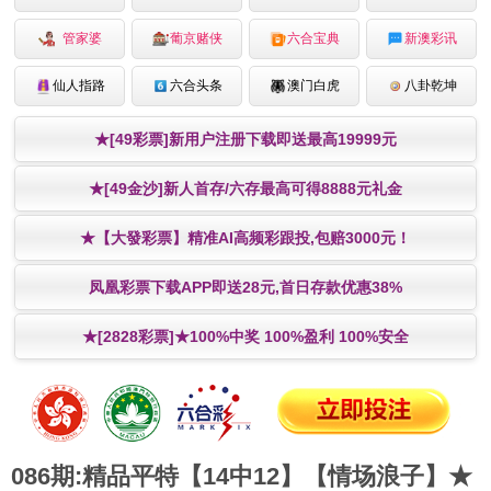
管家婆
葡京赌侠
六合宝典
新澳彩讯
仙人指路
六合头条
澳门白虎
八卦乾坤
★[49彩票]新用户注册下载即送最高19999元
★[49金沙]新人首存/六存最高可得8888元礼金
★【大發彩票】精准AI高频彩跟投,包赔3000元！
凤凰彩票下载APP即送28元,首日存款优惠38%
★[2828彩票]★100%中奖 100%盈利 100%安全
086期:精品平特【14中12】【情场浪子】★