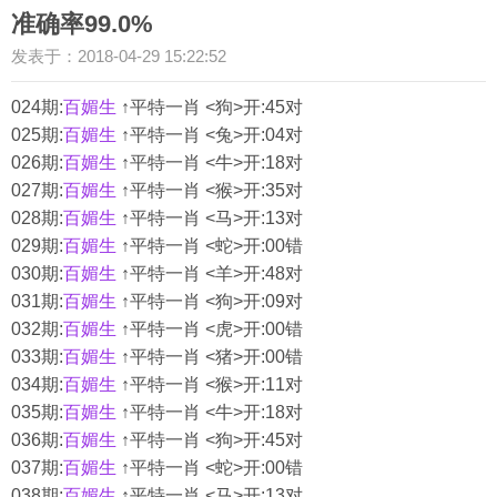
准确率99.0%
发表于：2018-04-29 15:22:52
024期:
百媚生
↑平特一肖 <狗>开:45对
025期:
百媚生
↑平特一肖 <兔>开:04对
026期:
百媚生
↑平特一肖 <牛>开:18对
027期:
百媚生
↑平特一肖 <猴>开:35对
028期:
百媚生
↑平特一肖 <马>开:13对
029期:
百媚生
↑平特一肖 <蛇>开:00错
030期:
百媚生
↑平特一肖 <羊>开:48对
031期:
百媚生
↑平特一肖 <狗>开:09对
032期:
百媚生
↑平特一肖 <虎>开:00错
033期:
百媚生
↑平特一肖 <猪>开:00错
034期:
百媚生
↑平特一肖 <猴>开:11对
035期:
百媚生
↑平特一肖 <牛>开:18对
036期:
百媚生
↑平特一肖 <狗>开:45对
037期:
百媚生
↑平特一肖 <蛇>开:00错
038期:
百媚生
↑平特一肖 <马>开:13对