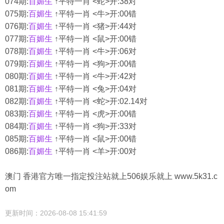
074期:
百媚生
↑平特一肖 <蛇>开:38对
075期:
百媚生
↑平特一肖 <牛>开:00错
076期:
百媚生
↑平特一肖 <猪>开:44对
077期:
百媚生
↑平特一肖 <鼠>开:00错
078期:
百媚生
↑平特一肖 <牛>开:06对
079期:
百媚生
↑平特一肖 <狗>开:00错
080期:
百媚生
↑平特一肖 <牛>开:42对
081期:
百媚生
↑平特一肖 <兔>开:04对
082期:
百媚生
↑平特一肖 <蛇>开:02.14对
083期:
百媚生
↑平特一肖 <虎>开:00错
084期:
百媚生
↑平特一肖 <狗>开:33对
085期:
百媚生
↑平特一肖 <鼠>开:00错
086期:
百媚生
↑平特一肖 <羊>开:00对
澳门 香港官方唯一指定投注站就上506娱乐就上 www.5k31.c
om
更新时间：2026-08-08 15:41:59