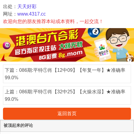
出处：
天天好彩
网址：
www.4317.cc
欢迎向您的朋友推荐本站或本资料，一起交流！
下篇：
086期:平特①肖【12中09】【年复一年】★准确率
99.0%
上篇：
086期:平特①肖【32中25】【火燥水湿】★准确率
99.0%
返回首页