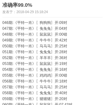
准确率99.0%
发表于：2018-04-29 15:18:24
046期:《平特一肖》〖狗狗狗
〗开:09对
047期:《平特一肖》〖兔兔兔
〗开:04对
048期:《平特一肖》〖鼠鼠鼠
〗开:00错
049期:《平特一肖》〖牛牛牛
〗开:42对
050期:《平特一肖》〖马马马
〗开:25对
051期:《平特一肖》〖兔兔兔
〗开:28对
052期:《平特一肖》〖羊羊羊
〗开:36对
053期:《平特一肖》〖鼠鼠鼠
〗开:19对
054期:《平特一肖》〖兔兔兔
〗开:16对
055期:《平特一肖》〖鸡鸡鸡
〗开:00错
056期:《平特一肖》〖牛牛牛
〗开:18对
057期:《平特一肖》〖马马马
〗开:25对
058期:《平特一肖》〖兔兔兔
〗开:40对
059期:《平特一肖》〖猪猪猪
〗开:20对
060期:《平特一肖》〖鼠鼠鼠
〗开:07.43对