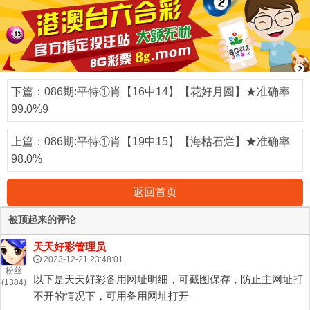
下篇：
086期:平特①肖【16中14】【花好月圆】★准确率
99.0%9
上篇：
086期:平特①肖【19中15】【海枯石烂】★准确率
98.0%
返回首页