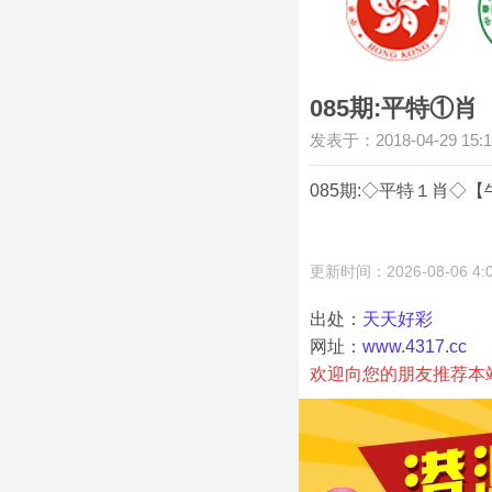
085期:平特①肖
发表于：2018-04-29 15:1
085期:◇平特１肖◇【
更新时间：2026-08-06 4:0
出处：
天天好彩
网址：
www.4317.cc
欢迎向您的朋友推荐本