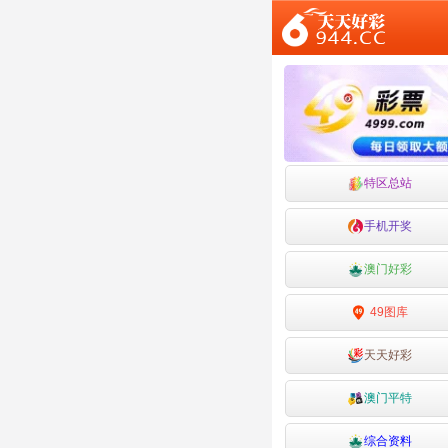
特区总站
手机开奖
澳门好彩
49图库
天天好彩
澳门平特
综合资料