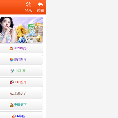
登录
返回
2028娱乐
澳门图库
49彩票
118图库
水果奶奶
惠泽天下
66导航