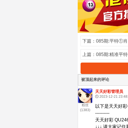
下篇：
085期:平特①
上篇：
085期:精准平