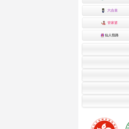
六合皇
管家婆
仙人指路